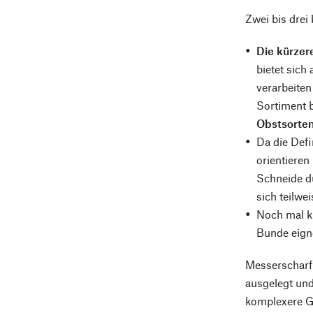
Zwei bis drei
Die kürzer
bietet sich
verarbeite
Sortiment b
Obstsorten
Da die Defi
orientieren
Schneide d
sich teilw
Noch mal k
Bunde eign
Messerscharf 
ausgelegt und
komplexere Ge