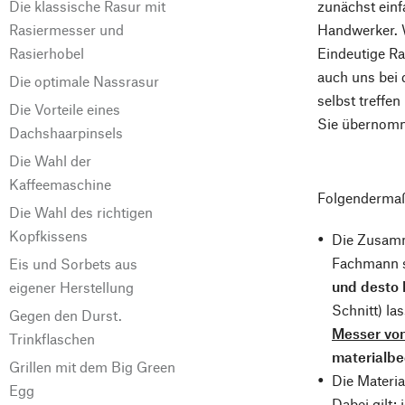
Die klassische Rasur mit
zunächst einf
Rasiermesser und
Handwerker. W
Rasierhobel
Eindeutige Ra
auch uns bei 
Die optimale Nassrasur
selbst treffe
Die Vorteile eines
Sie übernom
Dachshaarpinsels
Die Wahl der
Kaffeemaschine
Folgendermaß
Die Wahl des richtigen
Kopfkissens
Die Zusamm
Fachmann sp
Eis und Sorbets aus
und desto h
eigener Herstellung
Schnitt) la
Gegen den Durst.
Messer vo
Trinkflaschen
materialbe
Grillen mit dem Big Green
Die Materia
Egg
Dabei gilt: