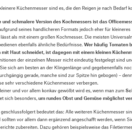
 kleinere Küchenmesser sind es, die den Reigen je nach Bedarf k
e und schmalere Version des Kochmessers ist das Officemess
 aufgrund seines handlicheren Formats jedoch eher für kleineres 
n lässt als mit einem großen Kochmesser. Die meisten Univer
edienen ebenfalls ähnliche Bedürfnisse.
Wer häufig Tomaten 
 mit Haut schneidet, ist dagegen mit einem kleinen Küchenme
nitionen der einzelnen Messer nicht eindeutig festgelegt sind und
 Sie sich am besten an der Klingenlänge und gegebenenfalls noc
urchgängig gerade, manche sind zur Spitze hin gebogen) – den
eise sehr verschiedene Küchenmesser verbergen.
leiner und vor allem konkav gewölbt wird es, wenn man zum
Sc
et sich besonders,
um rundes Obst und Gemüse möglichst verl
geschlussfolgert bedeutet das: Alle weiteren Küchenmesser sin
 sollten vor allem dann ergänzend angeschafft werden, wenn Si
richte zubereiten. Dazu gehören beispielsweise das Filetierme