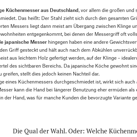
ge Küchenmesser aus Deutschland
, vor allem die großen und 
iedet. Das heißt: Der Stahl zieht sich durch den gesamten Gri
erten Messers liegt dann meist am Übergang zwischen Klinge un
wohnheiten entgegenkommt, bei denen der Messergriff oft voll
lle japanische Messer
hingegen haben eine andere Gewichtsverte
den Griff gesteckt und hält auch nach dem Abkühlen unverrückb
meist aus leichtem Holz gefertigt werden, auf der Klinge – ideale
ertel des sichtbaren Bereichs. Da japanische Köche gewohnt sin
 greifen, stellt dies jedoch keinen Nachteil dar.
nge eines Küchenmessers durchgeschmiedet ist, wirkt sich auch
sser kann die Hand bei längerer Benutzung eher ermüden als ei
n der Hand, was für manche Kunden die bevorzugte Variante geg
Die Qual der Wahl. Oder: Welche Küchenm