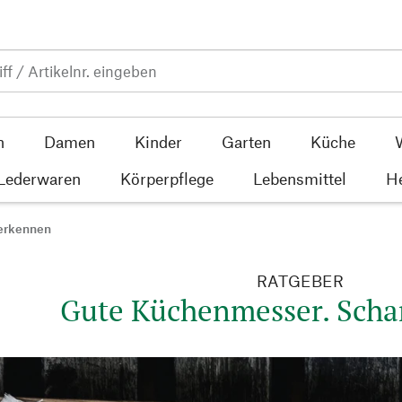
n
Damen
Kinder
Garten
Küche
 Lederwaren
Körperpflege
Lebensmittel
He
erkennen
RATGEBER
Gute Küchenmesser. Scha