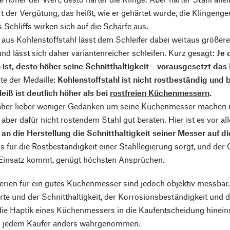
t der Vergütung, das heißt, wie er gehärtet wurde, die Klingenge
s Schliffs wirken sich auf die Schärfe aus.
 aus Kohlenstoffstahl lässt dem Schleifer dabei weitaus größer
und lässt sich daher variantenreicher schleifen. Kurz gesagt:
Je 
 ist, desto höher seine Schnitthaltigkeit – vorausgesetzt das 
te der Medaille:
Kohlenstoffstahl ist nicht rostbeständig und
eiß ist deutlich höher als bei
rostfreien Küchenmessern
.
aher lieber weniger Gedanken um seine Küchenmesser machen m
aber dafür nicht rostendem Stahl gut beraten. Hier ist es vor a
n die Herstellung die Schnitthaltigkeit seiner Messer auf die
s für die Rostbeständigkeit einer Stahllegierung sorgt, und d
insatz kommt, genügt höchsten Ansprüchen.
iterien für ein gutes Küchenmesser sind jedoch objektiv messbar. 
te und der Schnitthaltigkeit, der Korrosionsbeständigkeit und d
ie Haptik eines Küchenmessers in die Kaufentscheidung hineinsp
von jedem Käufer anders wahrgenommen.