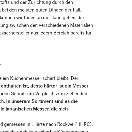
stoffs und der Zurichtung durch den
bei den meisten guten Dingen der Fall.
n können wir Ihnen an die Hand geben, die
dung zwischen den verschiedenen Materialien
sserhersteller aus jedem Bereich bereits für
:
 ein Küchenmesser scharf bleibt. Der
enthalten ist, desto härter ist ein Messer
nden Schnitt (im Vergleich zum ziehenden
ch.
In unserem Sortiment sind es die
ie japanischen Messer, die sich
ird gemessen in „Härte nach Rockwell“ (HRC).
llein macht noch kein scharfes Küchenmesser.