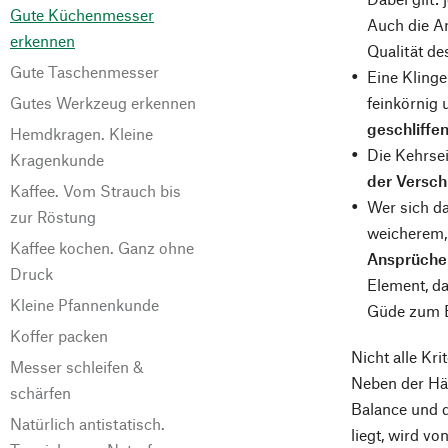
Gute Küchenmesser
Auch die Ar
erkennen
Qualität de
Gute Taschenmesser
Eine Klinge
Gutes Werkzeug erkennen
feinkörnig 
geschliffen
Hemdkragen. Kleine
Die Kehrsei
Kragenkunde
der Verschl
Kaffee. Vom Strauch bis
Wer sich d
zur Röstung
weicherem, 
Kaffee kochen. Ganz ohne
Ansprüche a
Druck
Element, da
Kleine Pfannenkunde
Güde zum E
Koffer packen
Nicht alle Kr
Messer schleifen &
Neben der Här
schärfen
Balance und d
Natürlich antistatisch.
liegt, wird 