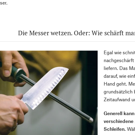
ser.
Die Messer wetzen. Oder: Wie schärft m
Egal wie schni
nachgeschärft
liefern. Das M
darauf, wie ei
Hand geht. Mes
grundsätzlich 
Zeitaufwand u
Generell kan
verschiedene 
Schleifen.
Wäh