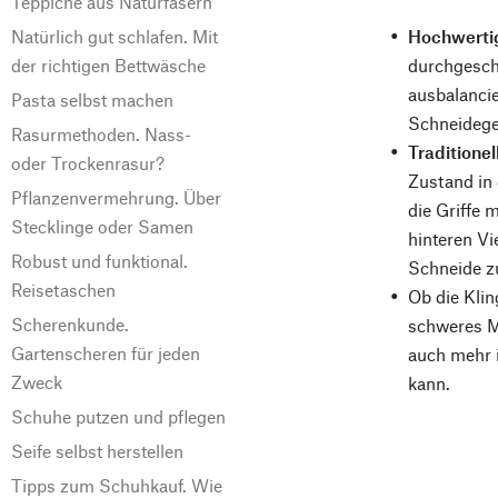
Teppiche aus Naturfasern
Natürlich gut schlafen. Mit
Hochwerti
der richtigen Bettwäsche
durchgeschm
ausbalanci
Pasta selbst machen
Schneidege
Rasurmethoden. Nass-
Traditione
oder Trockenrasur?
Zustand in 
Pflanzenvermehrung. Über
die Griffe 
Stecklinge oder Samen
hinteren Vi
Robust und funktional.
Schneide zu
Reisetaschen
Ob die Kli
Scherenkunde.
schweres Me
Gartenscheren für jeden
auch mehr i
Zweck
kann.
Schuhe putzen und pflegen
Seife selbst herstellen
Tipps zum Schuhkauf. Wie