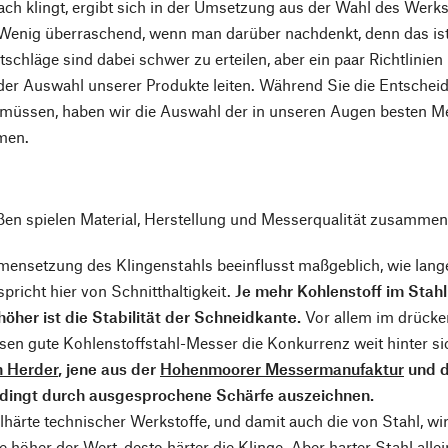
ach klingt, ergibt sich in der Umsetzung aus der Wahl des Werk
enig überraschend, wenn man darüber nachdenkt, denn das ist 
tschläge sind dabei schwer zu erteilen, aber ein paar Richtlinie
der Auswahl unserer Produkte leiten. Während Sie die Entschei
n müssen, haben wir die Auswahl der in unseren Augen besten Me
men.
en spielen Material, Herstellung und Messerqualität zusammen
ensetzung des Klingenstahls beeinflusst maßgeblich, wie lange
richt hier von Schnitthaltigkeit.
Je mehr Kohlenstoff im Stahl 
öher ist die Stabilität der Schneidkante.
Vor allem im drücke
ssen gute Kohlenstoffstahl-Messer die Konkurrenz weit hinter si
n Herder
, jene aus der
Hohenmoorer Messermanufaktur
und d
dingt durch ausgesprochene Schärfe auszeichnen.
lhärte technischer Werkstoffe, und damit auch die von Stahl, w
 je höher der Wert, desto härter die Klinge. Aber harter Stahl a