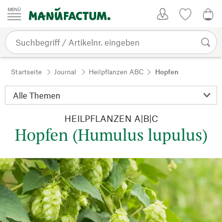
Zum Inhalt springen
Kundenkonto
Merkliste
CHF
Startseite
Journal
Heilpflanzen ABC
Hopfen
HEILPFLANZEN A|B|C
Hopfen (Humulus lupulus)