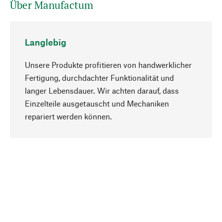
Über Manufactum
Langlebig
Unsere Produkte profitieren von handwerklicher
Fertigung, durchdachter Funktionalität und
langer Lebensdauer. Wir achten darauf, dass
Einzelteile ausgetauscht und Mechaniken
Nach oben
repariert werden können.
Bewusst
Nachhaltigkeit steht im Fokus unserer
Produktauswahl. Wir setzen auf natürliche
Inhaltsstoffe und Materialien, die gepflegt werden