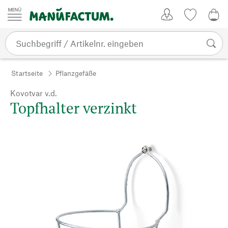
Zum Inhalt springen
Kundenkonto
Merkliste
CHF
Startseite
Pflanzgefäße
Kovotvar v.d.
Topfhalter verzinkt