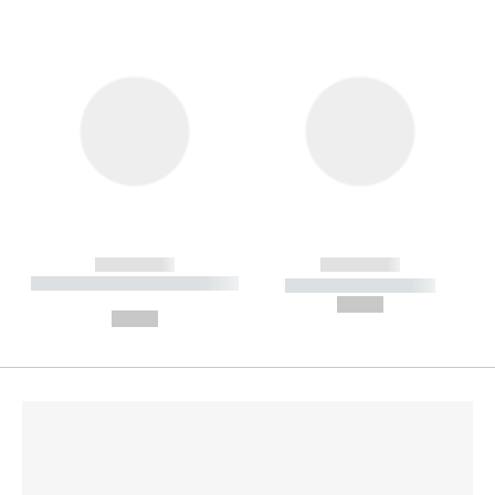
------------
------------
----------- ----------- --------
----------- -----------
---
--,-- €
--,-- €