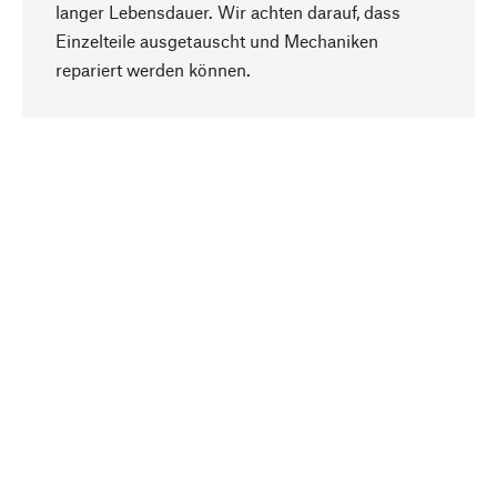
langer Lebensdauer. Wir achten darauf, dass
Einzelteile ausgetauscht und Mechaniken
Nach oben
repariert werden können.
Bewusst
Nachhaltigkeit steht im Fokus unserer
Produktauswahl. Wir setzen auf natürliche
Inhaltsstoffe und Materialien, die gepflegt werden
können, sowie auf eine ressourcenschonende
und sozialverträgliche Produktion.
Ausgewählt