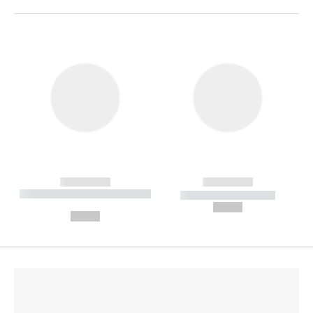
------------
------------
----------- ----------- --------
----------- -----------
---
--,-- €
--,-- €