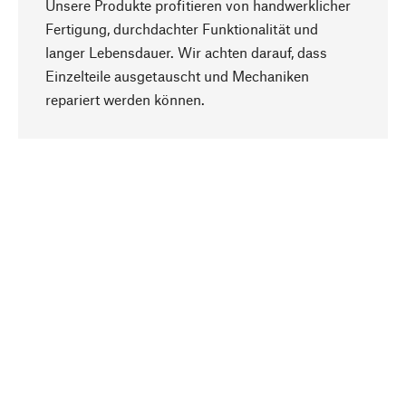
Unsere Produkte profitieren von handwerklicher
Fertigung, durchdachter Funktionalität und
langer Lebensdauer. Wir achten darauf, dass
Einzelteile ausgetauscht und Mechaniken
Nach oben
repariert werden können.
Bewusst
Nachhaltigkeit steht im Fokus unserer
Produktauswahl. Wir setzen auf natürliche
Inhaltsstoffe und Materialien, die gepflegt werden
können, sowie auf eine ressourcenschonende
und sozialverträgliche Produktion.