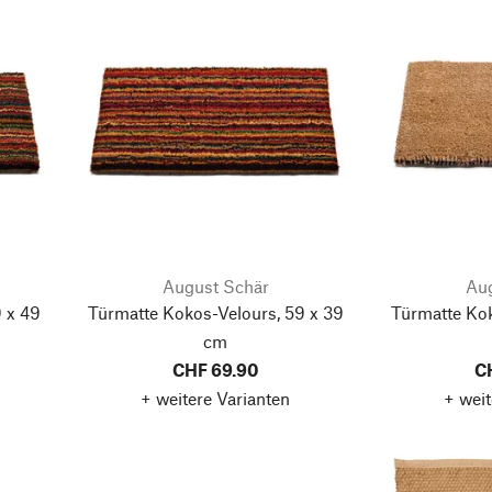
August Schär
Aug
 x 49
Türmatte Kokos-Velours, 59 x 39
Türmatte Kok
cm
CHF 69.90
C
+ weitere Varianten
+ weit