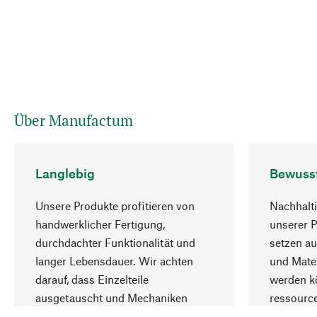
Über Manufactum
Langlebig
Bewuss
Unsere Produkte profitieren von
Nachhalti
handwerklicher Fertigung,
unserer 
durchdachter Funktionalität und
setzen au
langer Lebensdauer. Wir achten
und Mater
darauf, dass Einzelteile
werden kö
ausgetauscht und Mechaniken
ressourc
repariert werden können.
sozialver