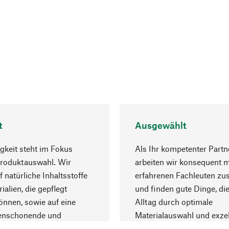
t
Ausgewählt
gkeit steht im Fokus
Als Ihr kompetenter Partn
Produktauswahl. Wir
arbeiten wir konsequent m
f natürliche Inhaltsstoffe
erfahrenen Fachleuten z
ialien, die gepflegt
und finden gute Dinge, die
nnen, sowie auf eine
Alltag durch optimale
enschonende und
Materialauswahl und exzel
trägliche Produktion.
Fertigung bereichern.