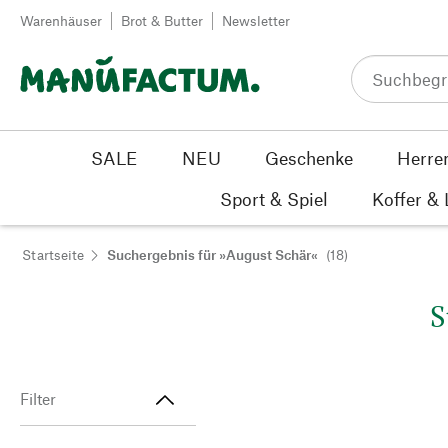
Zum Inhalt springen
Warenhäuser
Brot & Butter
Newsletter
SALE
NEU
Geschenke
Herre
Sport & Spiel
Koffer &
Startseite
Suchergebnis für »August Schär«
(18)
S
Filter