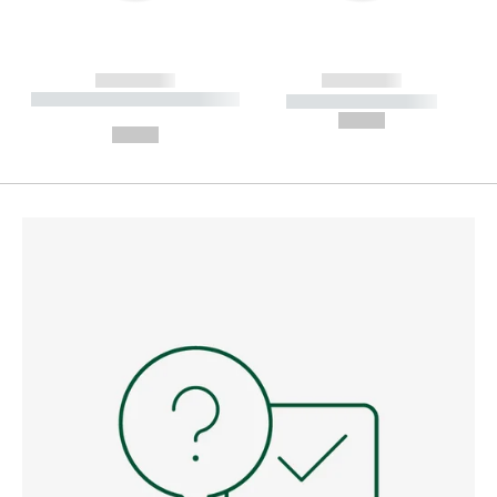
------------
------------
----------- ----------- --------
----------- -----------
---
--,-- €
--,-- €