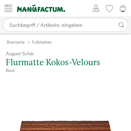
Zum Inhalt springen
Kundenkonto
Merkliste
CHF
Startseite
Fußmatten
August Schär
Flurmatte Kokos-Velours
Bunt