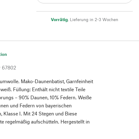
Vorrätig
,
Lieferung in 2-3 Wochen
tion
r
67802
aumwolle. Mako-Daunenbatist, Garnfeinheit
eiß. Füllung: Enthält nicht textile Teile
sprungs – 90% Daunen, 10% Federn. Weiße
unen und Federn von bayerischen
, Klasse I. Mit 24 Stegen und Biese
tte regelmäßig aufschütteln. Hergestellt in