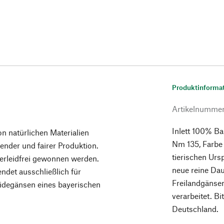
Produktinforma
Artikelnumme
Inlett 100% B
on natürlichen Materialien
Nm 135, Farbe w
ender und fairer Produktion.
tierischen Ur
erleidfrei gewonnen werden.
neue reine Da
ndet ausschließlich für
Freilandgänsen
degänsen eines bayerischen
verarbeitet. Bi
Deutschland.