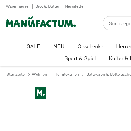
Zum Inhalt springen
Warenhäuser
Brot & Butter
Newsletter
SALE
NEU
Geschenke
Herre
Sport & Spiel
Koffer &
Startseite
Wohnen
Heimtextilien
Bettwaren & Bettwäsch