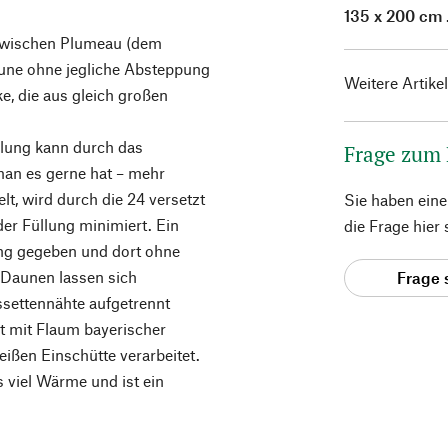
135 x 200 cm
 zwischen Plumeau (dem
aune ohne jegliche Absteppung
Weitere Artike
e, die aus gleich großen
üllung kann durch das
Frage zum
 man es gerne hat – mehr
lt, wird durch die 24 versetzt
Sie haben ein
er Füllung minimiert. Ein
die Frage hier
gung gegeben und dort ohne
 Daunen lassen sich
Frage 
ssettennähte aufgetrennt
 mit Flaum bayerischer
eißen Einschütte verarbeitet.
s viel Wärme und ist ein