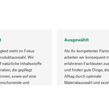
t
Ausgewählt
gkeit steht im Fokus
Als Ihr kompetenter Partn
Produktauswahl. Wir
arbeiten wir konsequent m
f natürliche Inhaltsstoffe
erfahrenen Fachleuten z
ialien, die gepflegt
und finden gute Dinge, die
nnen, sowie auf eine
Alltag durch optimale
enschonende und
Materialauswahl und exzel
trägliche Produktion.
Fertigung bereichern.