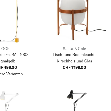
GOFI
Santa ＆Cole
hte Fa, RAL 1003
Tisch- und Bodenleuchte
ignalgelb
Kirschholz und Glas
F 499.00
CHF 1’199.00
ere Varianten