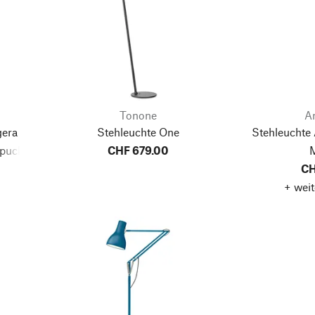
Tonone
A
gera
Stehleuchte One
Stehleuchte 
puck
CHF 679.00
M
CH
+ weit