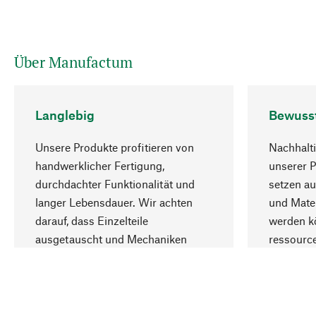
Über Manufactum
Langlebig
Bewuss
Unsere Produkte profitieren von
Nachhalti
handwerklicher Fertigung,
unserer 
durchdachter Funktionalität und
setzen au
langer Lebensdauer. Wir achten
und Mater
darauf, dass Einzelteile
werden kö
ausgetauscht und Mechaniken
ressourc
repariert werden können.
sozialver