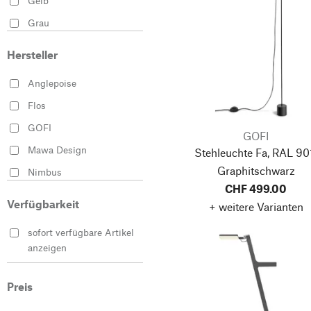
Gelb
Grau
Orange
Hersteller
Schwarz
Anglepoise
Silber
Flos
Weiß
GOFI
GOFI
Mawa Design
Stehleuchte Fa, RAL 90
Graphitschwarz
Nimbus
CHF 499.00
Original BTC
Verfügbarkeit
+ weitere Varianten
Rotaliana
sofort verfügbare Artikel
Santa ＆Cole
anzeigen
Tonone
Preis