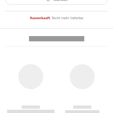
Ausverkauft
,
Nicht mehr lieferbar
---------- --------------
------------
------------
----------- ----------- --------
----------- -----------