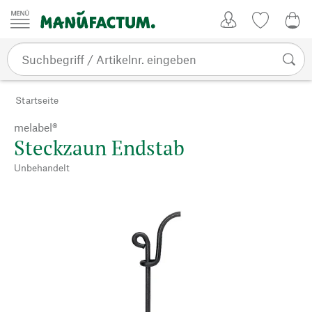
Zum Inhalt springen
Kundenkonto
Merkliste
CHF
Startseite
melabel®
Steckzaun Endstab
Unbehandelt