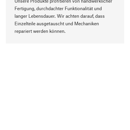
Unsere Produkte profitieren von handwerklicher
Fertigung, durchdachter Funktionalität und
langer Lebensdauer. Wir achten darauf, dass
Einzelteile ausgetauscht und Mechaniken
Nach oben
repariert werden können.
Bewusst
Nachhaltigkeit steht im Fokus unserer
Produktauswahl. Wir setzen auf natürliche
Inhaltsstoffe und Materialien, die gepflegt werden
können, sowie auf eine ressourcenschonende
und sozialverträgliche Produktion.