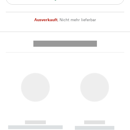
Ausverkauft
,
Nicht mehr lieferbar
---------- --------------
------------
------------
----------- ----------- --------
----------- -----------