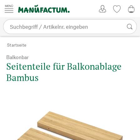
Zum Inhalt springen
Kundenkonto
Merkliste
CHF
Startseite
Balkonbar
Seitenteile für Balkonablage
Bambus