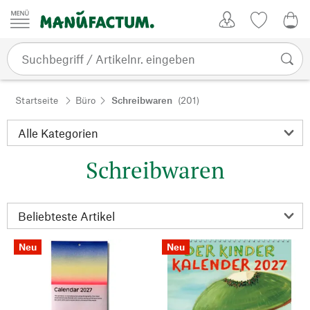
Zum Inhalt springen
Kundenkonto
Merkliste
CHF
Startseite
Büro
Schreibwaren
(201)
Schreibwaren
Neu
Neu