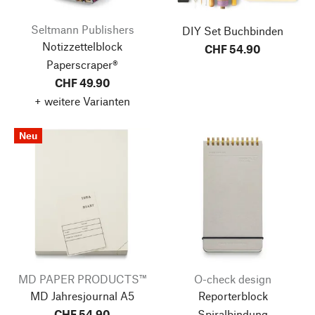
Seltmann Publishers
DIY Set Buchbinden
Notizzettelblock
CHF 54.90
Paperscraper®
CHF 49.90
+ weitere Varianten
Neu
MD PAPER PRODUCTS™
O-check design
MD Jahresjournal A5
Reporterblock
CHF 54.90
Spiralbindung