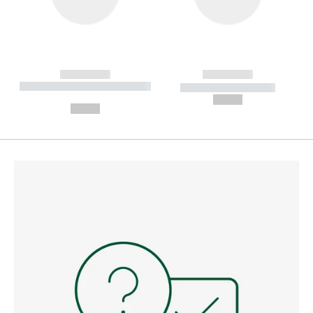
------------
------------
----------- ----------- --------
----------- -----------
---
--,-- €
--,-- €