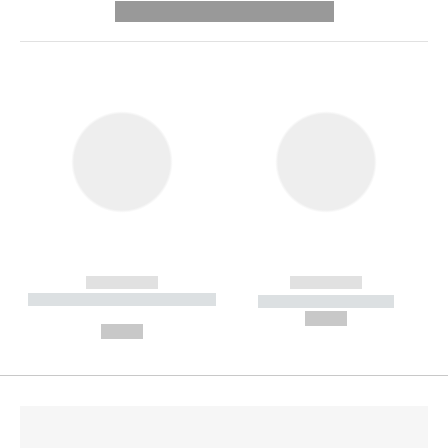
---------- --------------
------------
------------
----------- ----------- --------
----------- -----------
---
--,-- €
--,-- €