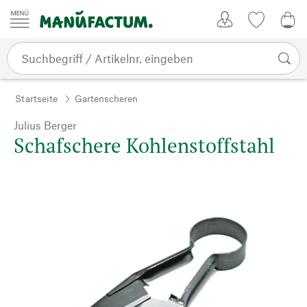
Zum Inhalt springen
Kundenkonto
Merkliste
CHF
Startseite
Gartenscheren
Julius Berger
Schafschere Kohlenstoffstahl