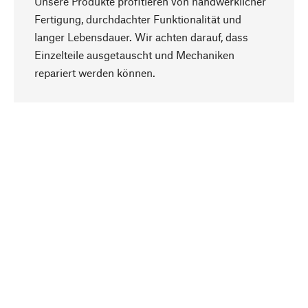
Unsere Produkte profitieren von handwerklicher
Fertigung, durchdachter Funktionalität und
langer Lebensdauer. Wir achten darauf, dass
Einzelteile ausgetauscht und Mechaniken
Nach oben
repariert werden können.
Bewusst
Nachhaltigkeit steht im Fokus unserer
Produktauswahl. Wir setzen auf natürliche
Inhaltsstoffe und Materialien, die gepflegt werden
können, sowie auf eine ressourcenschonende
und sozialverträgliche Produktion.