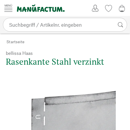
Zum Inhalt springen
Kundenkonto
Merkliste
CHF
Startseite
bellissa Haas
Rasenkante Stahl verzinkt