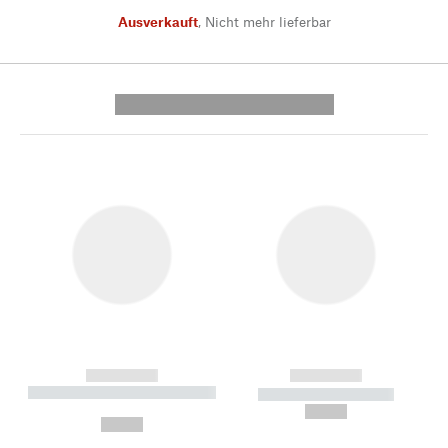
Ausverkauft
,
Nicht mehr lieferbar
---------- --------------
------------
------------
----------- ----------- --------
----------- -----------
---
--,-- €
--,-- €