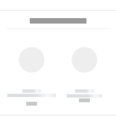
---------- --------------
------------
------------
----------- ----------- --------
----------- -----------
---
--,-- €
--,-- €