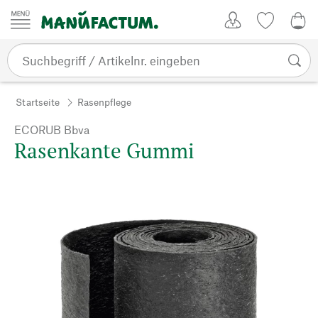
Zum Inhalt springen
Kundenkonto
Merkliste
CHF
Startseite
Rasenpflege
ECORUB Bbva
Rasenkante Gummi