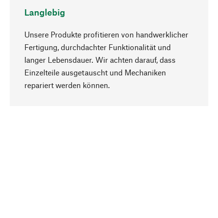
Langlebig
Unsere Produkte profitieren von handwerklicher
Fertigung, durchdachter Funktionalität und
langer Lebensdauer. Wir achten darauf, dass
Einzelteile ausgetauscht und Mechaniken
Nach oben
repariert werden können.
Bewusst
Nachhaltigkeit steht im Fokus unserer
Produktauswahl. Wir setzen auf natürliche
Inhaltsstoffe und Materialien, die gepflegt werden
können, sowie auf eine ressourcenschonende
und sozialverträgliche Produktion.