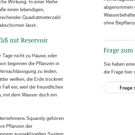
che Wirkung. In einer Reihe
abgenommen w
äße einen lebendigen,
Wasserbehälter
sprechender Quadratmeterzahl
ohne Bepflanz
abschirmen lässt.
efäß mit Reservoir
Frage zum
 Tage nicht zu Hause, oder
chon beginnen die Pflanzen in
Sie haben ein
ernachlässigung zu leiden.
die Frage hier
ätter welken, die Erde trocknet
e Fall ein, weil die freundlichen
Frage 
n, mit dem Wasser doch ein
nternehmens Squarely gehören
hre Pflanzen der
 einem ausgeklügelten System