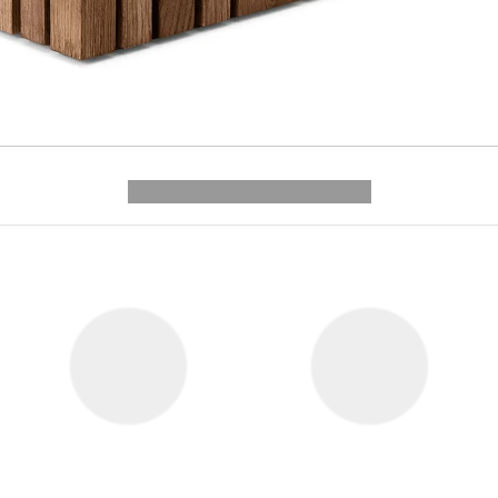
---------- --------------