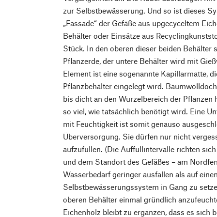
zur Selbstbewässerung. Und so ist dieses Sy
„Fassade“ der Gefäße aus upgecyceltem Eich
Behälter oder Einsätze aus Recyclingkunststo
Stück. In den oberen dieser beiden Behälter s
Pflanzerde, der untere Behälter wird mit Gie
Element ist eine sogenannte Kapillarmatte, d
Pflanzbehälter eingelegt wird. Baumwolldoch
bis dicht an den Wurzelbereich der Pflanzen
so viel, wie tatsächlich benötigt wird. Eine 
mit Feuchtigkeit ist somit genauso ausgeschl
Überversorgung. Sie dürfen nur nicht verges
aufzufüllen. (Die Auffüllintervalle richten si
und dem Standort des Gefäßes – am Nordfen
Wasserbedarf geringer ausfallen als auf ein
Selbstbewässerungssystem in Gang zu setzen
oberen Behälter einmal gründlich anzufeucht
Eichenholz bleibt zu ergänzen, dass es sich 