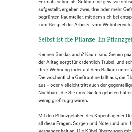
Formats schon als Solitär eine gewisse optis
aufgestellt, ergeben zwei, drei oder mehr Gef
begrünten Raumteiler, mit dem sich bei ent
zum Beispiel der Arbeits- vom Wohnbereich 
Selbst ist die Pflanze. Im Pflanzg
Kennen Sie das auch? Kaum sind Sie ein paar
der Alltag sorgt für ordentlich Trubel, und s
Ihrer Wohnung (oder auf dem Balkon) unter V
Die wöchentliche Gießroutine fällt aus, die Bl
aus – oder vielleicht tritt auch der gegenteilig
Nachbarn, die Sie ums Gießen gebeten hatte
wenig großzügig waren.
Mit den Pflanzgefäßen des Kopenhagener U
all diese Fragen, Sorgen und Nöte rund um I
Vergangenheit an. Die Kübel überzeugen mit