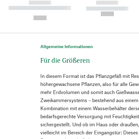
------------
------------
----------- ----------- ----------
----------- -----------
-
--,-- €
--,-- €
Allgemeine Informationen
Für die Größeren
In diesem Format ist das Pflanzgefäß mit Rese
höhergewachsene Pflanzen, also für alle Gew
mehr Erdvolumen und somit auch Gießwasse
Zweikammersystems – bestehend aus einem 1
Kombination mit einem Wasserbehälter dersel
bedarfsgerechte Versorgung mit Feuchtigkei
sichergestellt. Und ob im Haus oder draußen,
vielleicht im Bereich der Eingangstür: Dieses