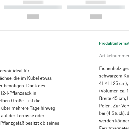
------------
------------
----------- ----------- ----------
----------- ----------- ----------
-
-
--,-- €
--,-- €
Produktinforma
Artikelnumme
Eichenholz geö
rvoir ideal für
schwarzem Kun
ächse, die im Kübel etwas
41 × H 25 cm)
r benötigen. Dank des
(Volumen ca. 1
2-l-Pflanzsack in
Breite 45 cm, 
ben Größe – ist die
Polen. Zur Ver
t über mehrere Tage hinweg
bei (4 Stück),
 auf der Terrasse oder
werden können.
 Pflanzgefäß besitzt ob seines
Ferritmagnete