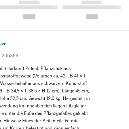
------------
------------
----------- ----------- ----------
----------- ----------- ----------
- -----------
-
--,-- €
--,-- €
tion
r
206869
lt (Herkunft Polen). Pflanzsack aus
ststoffgewebe (Volumen ca. 42 l, B 41 × T
, Wasserbehälter aus schwarzem Kunststoff
6 l, B 34,5 × T 38,5 × H 12 cm). Länge 45 cm,
Höhe 52,5 cm. Gewicht 12,6 kg. Hergestellt in
wendung im Innenbereich liegen Filzgleiter
 die unter die Füße des Pflanzgefäßes geklebt
 Hinweis: Eines der Seitenteile ist mit
n am Korpus befestigt und kann einfach