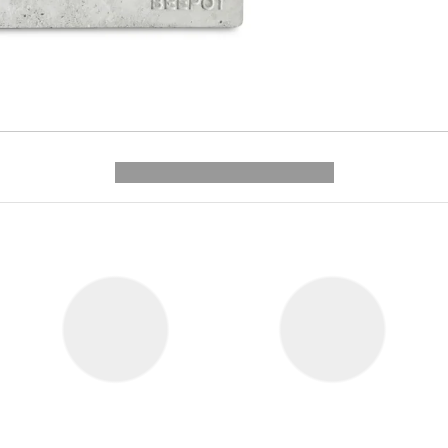
---------- --------------