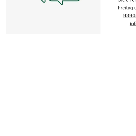
Freitag
9390
in