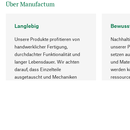
Über Manufactum
Langlebig
Bewuss
Unsere Produkte profitieren von
Nachhalti
handwerklicher Fertigung,
unserer 
durchdachter Funktionalität und
setzen au
langer Lebensdauer. Wir achten
und Mater
darauf, dass Einzelteile
werden kö
ausgetauscht und Mechaniken
ressourc
repariert werden können.
sozialver
Ihr Land