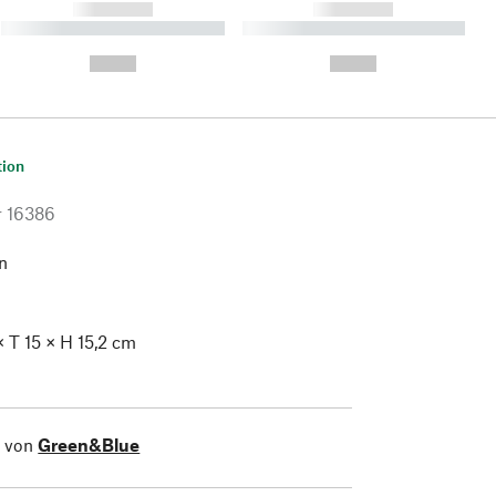
------------
------------
----------- ----------- ----------
----------- ----------- ----------
- -----------
-
--,-- €
--,-- €
tion
r
16386
n
× T 15 × H 15,2 cm
l von
Green&Blue