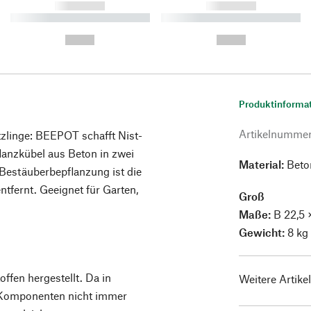
------------
------------
----------- ----------- ----------
----------- ----------- ----------
-
-
--,-- €
--,-- €
Produktinforma
Artikelnumme
tzlinge: BEEPOT schafft Nist-
lanzkübel aus Beton in zwei
Material:
Beto
Bestäuberbepflanzung ist die
ntfernt. Geeignet für Garten,
Groß
Maße:
B 22,5 
Gewicht:
8 kg
ffen hergestellt. Da in
Weitere Artike
 Komponenten nicht immer