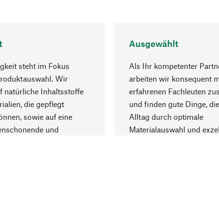
t
Ausgewählt
gkeit steht im Fokus
Als Ihr kompetenter Partn
Produktauswahl. Wir
arbeiten wir konsequent m
f natürliche Inhaltsstoffe
erfahrenen Fachleuten z
ialien, die gepflegt
und finden gute Dinge, die
nnen, sowie auf eine
Alltag durch optimale
enschonende und
Materialauswahl und exzel
trägliche Produktion.
Fertigung bereichern.