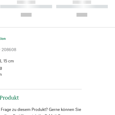
------------
------------
----------- ----------- ----------
----------- ----------- ----------
- -----------
-
--,-- €
--,-- €
tion
r
208608
 L 15 cm
g
n
 Produkt
e Frage zu diesem Produkt? Gerne können Sie