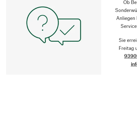
Ob Ber
Sonderwün
Anliegen
Service
Sie erre
Freitag
9390
in