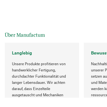
Über Manufactum
Langlebig
Bewuss
Unsere Produkte profitieren von
Nachhalti
handwerklicher Fertigung,
unserer 
durchdachter Funktionalität und
setzen au
langer Lebensdauer. Wir achten
und Mater
darauf, dass Einzelteile
werden kö
ausgetauscht und Mechaniken
ressourc
repariert werden können.
sozialver