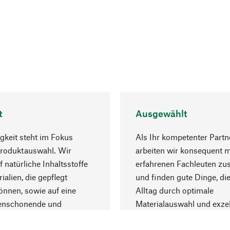
t
Ausgewählt
gkeit steht im Fokus
Als Ihr kompetenter Partn
Produktauswahl. Wir
arbeiten wir konsequent m
f natürliche Inhaltsstoffe
erfahrenen Fachleuten z
ialien, die gepflegt
und finden gute Dinge, die
nnen, sowie auf eine
Alltag durch optimale
enschonende und
Materialauswahl und exzel
trägliche Produktion.
Fertigung bereichern.