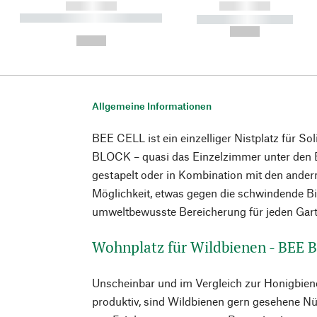
------------
------------
----------- ----------- ----------
----------- -----------
-
--,-- €
--,-- €
Allgemeine Informationen
BEE CELL ist ein einzelliger Nistplatz für So
BLOCK – quasi das Einzelzimmer unter den B
gestapelt oder in Kombination mit den ander
Möglichkeit, etwas gegen die schwindende Bi
umweltbewusste Bereicherung für jeden Gart
Wohnplatz für Wildbienen - BEE
Unscheinbar und im Vergleich zur Honigbiene
produktiv, sind Wildbienen gern gesehene Nü