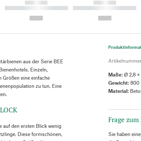
------------
------------
----------- ----------- ----------
----------- ----------- ----------
-
-
--,-- €
--,-- €
Produktinforma
Artikelnumme
litärbienen aus der Serie BEE
ienenhotels. Einzeln,
Maße:
Ø 2,8 ×
n Größen eine einfache
Gewicht:
800 
enenpopulation zu tun. Eine
Material:
Beto
en.
 BLOCK
Frage zum
 auf den ersten Blick wenig
tzlinge. Diese formschönen,
Sie haben ein