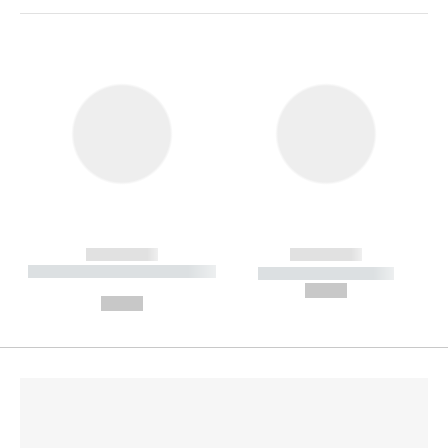
------------
------------
----------- ----------- --------
----------- -----------
---
--,-- €
--,-- €