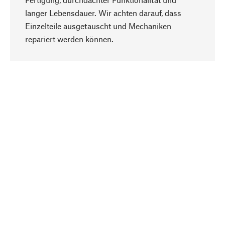
langer Lebensdauer. Wir achten darauf, dass
Einzelteile ausgetauscht und Mechaniken
Nach oben
repariert werden können.
Bewusst
Nachhaltigkeit steht im Fokus unserer
Produktauswahl. Wir setzen auf natürliche
Inhaltsstoffe und Materialien, die gepflegt werden
können, sowie auf eine ressourcenschonende
und sozialverträgliche Produktion.