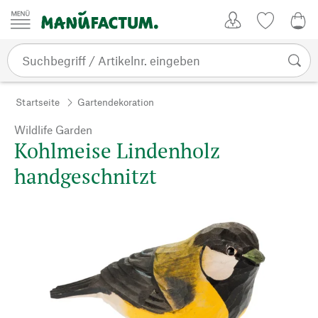
Zum Inhalt springen
Kundenkonto
Merkliste
CHF
Startseite
Gartendekoration
Wildlife Garden
Kohlmeise Lindenholz
handgeschnitzt