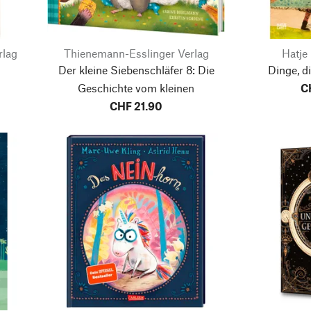
rlag
Thienemann-Esslinger Verlag
Hatje
Der kleine Siebenschläfer 8: Die
Dinge, d
Geschichte vom kleinen
C
Siebenschläfer, der endlich
CHF 21.90
Geburtstag feiern wollte