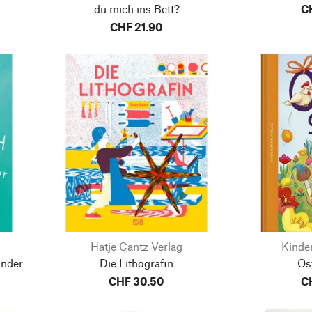
du mich ins Bett?
C
CHF 21.90
Hatje Cantz Verlag
Kinde
inder
Die Lithografin
Os
CHF 30.50
C