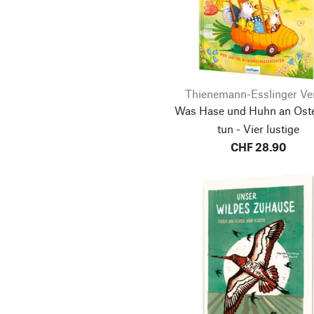
Verlag
Verlag Antje Kunstmann
Wawra Verlag
Wortflügelei Luzie
Thienemann-Esslinger Ve
Dornauer
Was Hase und Huhn an Ost
tun - Vier lustige
Bilderbuchgeschichten | 
CHF 28.90
fröhliche Ostergeschich