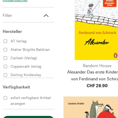
Filter
Hersteller
AT Verlag
Atelier Brigitte Baldrian
Carlsen (Verlag)
Random House
Coppenrath Verlag
Alexander
Das erste Kinde
Dorling Kindersley
von Ferdinand von Schir
Verlag
CHF 28.90
Verfügbarkeit
Dr. Oetker - ein Verlag
der Edel Verlagsgruppe
sofort verfügbare Artikel
Gerstenberg Verlag
anzeigen
Hatje Cantz Verlag