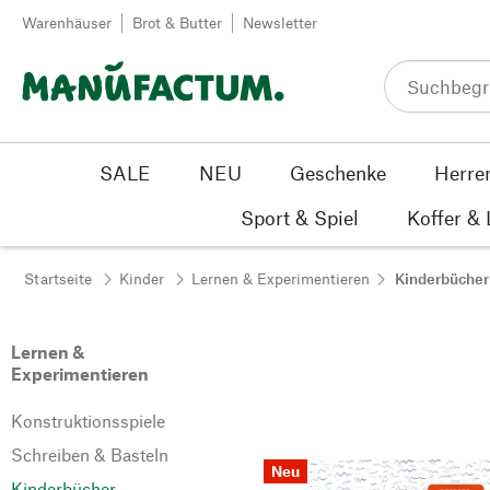
Zum Inhalt springen
Warenhäuser
Brot & Butter
Newsletter
SALE
NEU
Geschenke
Herre
Sport & Spiel
Koffer &
Startseite
Kinder
Lernen & Experimentieren
Kinderbücher
Lernen &
Experimentieren
Konstruktionsspiele
Schreiben & Basteln
Neu
Kinderbücher