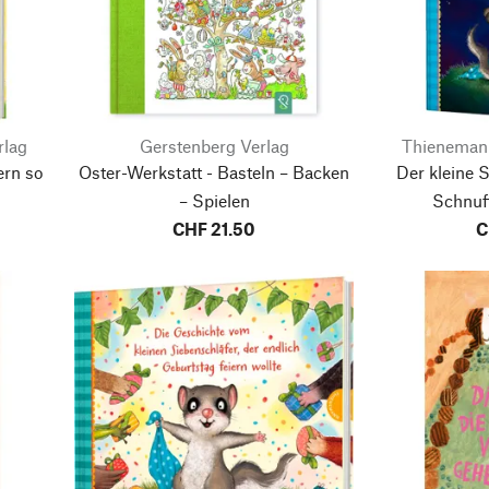
rlag
Gerstenberg Verlag
Thienemann
ern so
Oster-Werkstatt - Basteln – Backen
Der kleine S
– Spielen
Schnuff
Vier
CHF 21.50
Gutena
C
ten