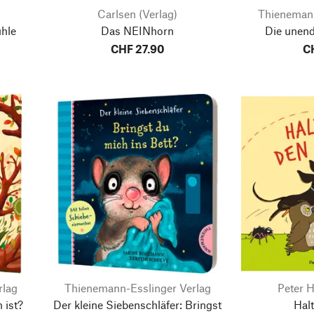
Carlsen (Verlag)
Thienemann
hle
Das NEINhorn
Die unend
CHF 27.90
C
rlag
Thienemann-Esslinger Verlag
Peter 
 ist?
Der kleine Siebenschläfer: Bringst
Halt