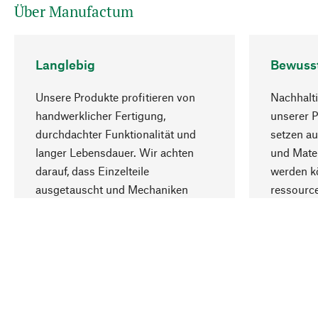
Über Manufactum
Langlebig
Bewuss
Unsere Produkte profitieren von
Nachhalti
handwerklicher Fertigung,
unserer 
durchdachter Funktionalität und
setzen au
langer Lebensdauer. Wir achten
und Mater
darauf, dass Einzelteile
werden kö
ausgetauscht und Mechaniken
ressourc
repariert werden können.
sozialver
Ihr Land