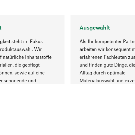
t
Ausgewählt
gkeit steht im Fokus
Als Ihr kompetenter Partn
Produktauswahl. Wir
arbeiten wir konsequent m
f natürliche Inhaltsstoffe
erfahrenen Fachleuten z
ialien, die gepflegt
und finden gute Dinge, die
nnen, sowie auf eine
Alltag durch optimale
enschonende und
Materialauswahl und exzel
trägliche Produktion.
Fertigung bereichern.