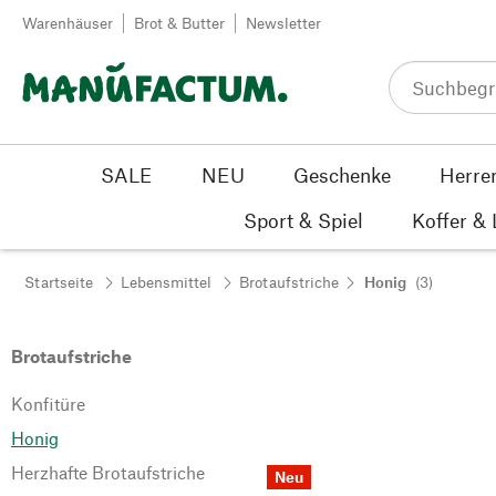
Zum Inhalt springen
Warenhäuser
Brot & Butter
Newsletter
SALE
NEU
Geschenke
Herre
Sport & Spiel
Koffer &
Startseite
Lebensmittel
Brotaufstriche
Honig
(3)
Brotaufstriche
Konfitüre
Honig
Herzhafte Brotaufstriche
Neu