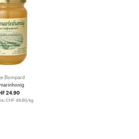
ge Bompard
marinhonig
HF 24.90
is: CHF 49.80/kg