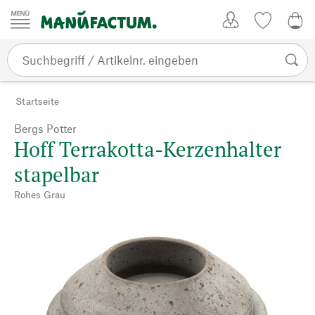
Zum Inhalt springen
Kundenkonto
Merkliste
CHF
Startseite
Bergs Potter
Hoff Terrakotta-Kerzenhalter
stapelbar
Rohes Grau