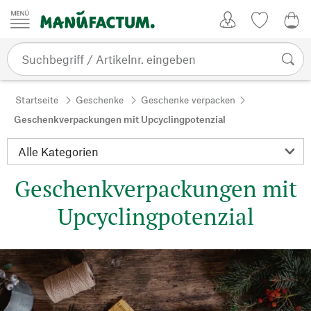
Zum Inhalt springen
Kundenkonto
Merkliste
CHF
Startseite
Geschenke
Geschenke verpacken
Geschenkverpackungen mit Upcyclingpotenzial
Geschenkverpackungen mit
Upcyclingpotenzial