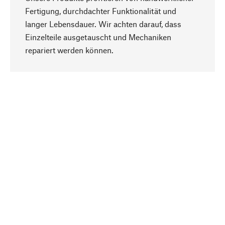
Fertigung, durchdachter Funktionalität und
langer Lebensdauer. Wir achten darauf, dass
Einzelteile ausgetauscht und Mechaniken
Nach oben
repariert werden können.
Bewusst
Nachhaltigkeit steht im Fokus unserer
Produktauswahl. Wir setzen auf natürliche
Inhaltsstoffe und Materialien, die gepflegt werden
können, sowie auf eine ressourcenschonende
und sozialverträgliche Produktion.