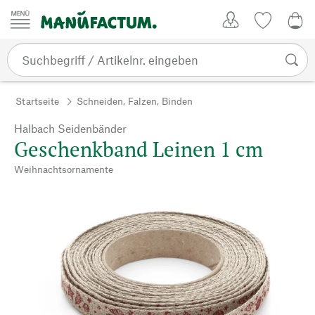
Zum Inhalt springen
Kundenkonto
Merkliste
CHF
Startseite
Schneiden, Falzen, Binden
Halbach Seidenbänder
Geschenkband Leinen 1 cm
Weihnachtsornamente