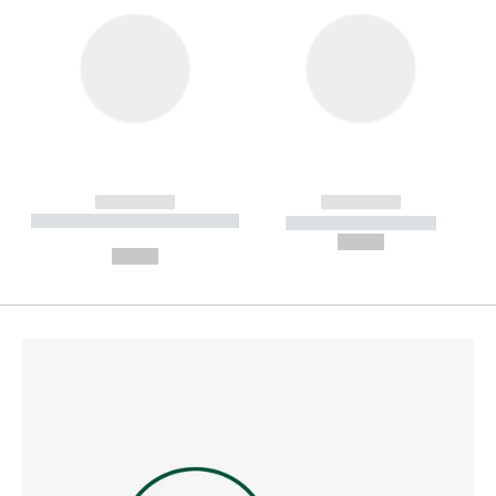
------------
------------
----------- ----------- --------
----------- -----------
---
--,-- €
--,-- €