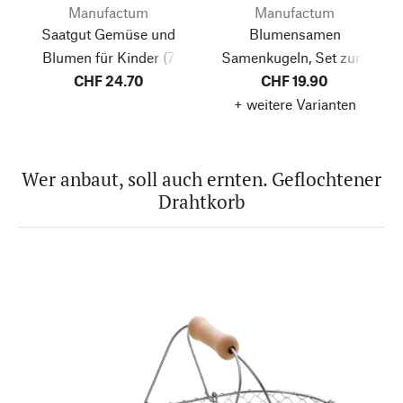
Manufactum
Manufactum
Saatgut Gemüse und
Blumensamen
Blumen für Kinder
(7
Samenkugeln, Set zum
CHF 24.70
Tüten)
Selbermachen
CHF 19.90
+ weitere Varianten
Wer anbaut, soll auch ernten. Geflochtener
Drahtkorb