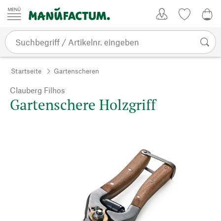
Zum Inhalt springen
Kundenkonto
Merkliste
CHF
Startseite
Gartenscheren
Clauberg Filhos
Gartenschere Holzgriff