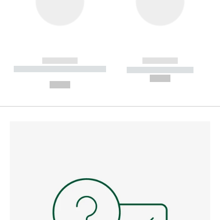
------------
------------
----------- ----------- --------
----------- -----------
---
--,-- €
--,-- €