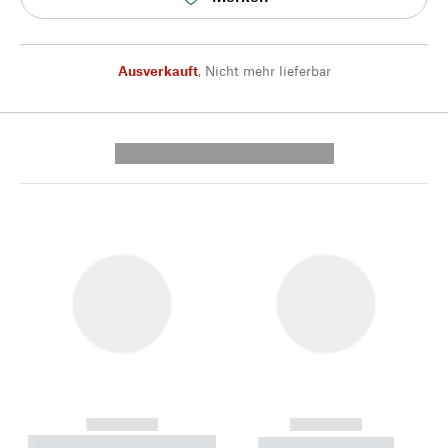
Ausverkauft
,
Nicht mehr lieferbar
---------- --------------
------------
------------
----------- ----------- --------
----------- -----------