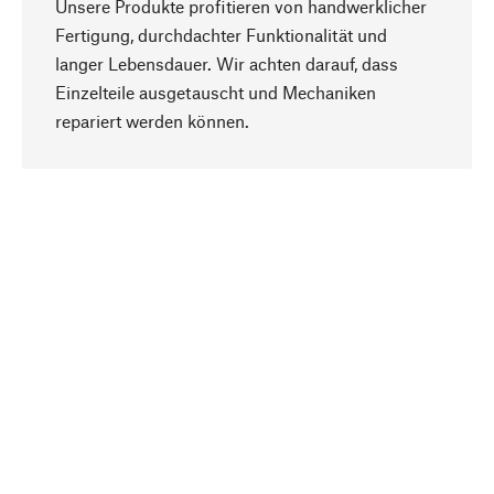
Unsere Produkte profitieren von handwerklicher
Fertigung, durchdachter Funktionalität und
langer Lebensdauer. Wir achten darauf, dass
Einzelteile ausgetauscht und Mechaniken
Nach oben
repariert werden können.
Bewusst
Nachhaltigkeit steht im Fokus unserer
Produktauswahl. Wir setzen auf natürliche
Inhaltsstoffe und Materialien, die gepflegt werden
können, sowie auf eine ressourcenschonende
und sozialverträgliche Produktion.