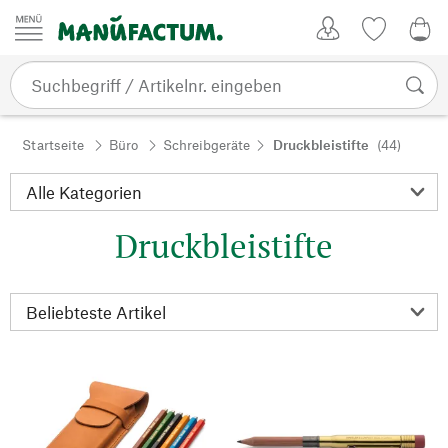
Zum Inhalt springen
Kundenkonto
Merkliste
CHF
Startseite
Büro
Schreibgeräte
Druckbleistifte
(44)
Druckbleistifte