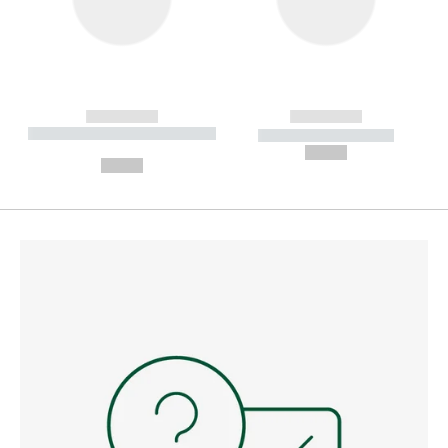
------------
------------
----------- ----------- --------
----------- -----------
---
--,-- €
--,-- €