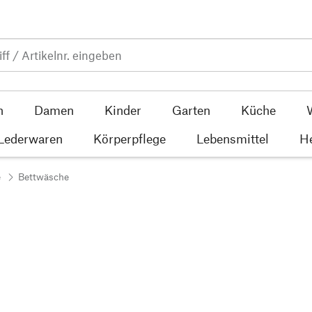
n
Damen
Kinder
Garten
Küche
 Lederwaren
Körperpflege
Lebensmittel
He
e
Bettwäsche