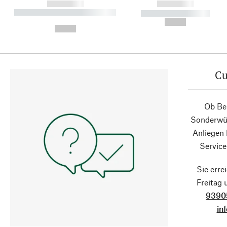
------------
------------
----------- ----------- ----------
----------- -----------
-
--,-- €
--,-- €
Cu
Ob Ber
Sonderwün
Anliegen
Service
Sie erre
Freitag
9390
in