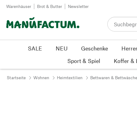
Zum Inhalt springen
Warenhäuser
Brot & Butter
Newsletter
SALE
NEU
Geschenke
Herre
Sport & Spiel
Koffer &
Startseite
Wohnen
Heimtextilien
Bettwaren & Bettwäsch