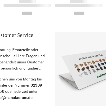
------------
------------
----------- ----------- ----------
----------- ----------- ----------
-
-
--,-- €
--,-- €
stomer Service
atung, Ersatzteile oder
sche - all Ihre Fragen und
 behandelt unser Customer
 persönlich und fundiert.
ichen uns von Montag bis
 unter der Nummer
02309
50
oder jederzeit unter
fo@manufactum.de