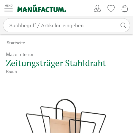
Zum Inhalt springen
Kundenkonto
Merkliste
CHF
Startseite
Maze Interior
Zeitungsträger Stahldraht
Braun