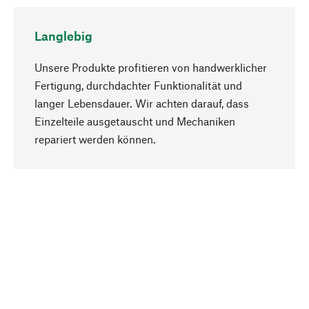
Langlebig
Unsere Produkte profitieren von handwerklicher
Fertigung, durchdachter Funktionalität und
langer Lebensdauer. Wir achten darauf, dass
Einzelteile ausgetauscht und Mechaniken
Nach oben
repariert werden können.
Bewusst
Nachhaltigkeit steht im Fokus unserer
Produktauswahl. Wir setzen auf natürliche
Inhaltsstoffe und Materialien, die gepflegt werden
können, sowie auf eine ressourcenschonende