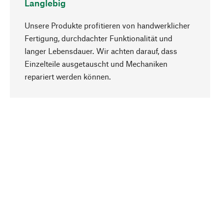
Langlebig
Unsere Produkte profitieren von handwerklicher
Fertigung, durchdachter Funktionalität und
langer Lebensdauer. Wir achten darauf, dass
Einzelteile ausgetauscht und Mechaniken
Nach oben
repariert werden können.
Bewusst
Nachhaltigkeit steht im Fokus unserer
Produktauswahl. Wir setzen auf natürliche
Inhaltsstoffe und Materialien, die gepflegt werden
können, sowie auf eine ressourcenschonende
und sozialverträgliche Produktion.