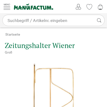
Zum Inhalt springen
Kundenkonto
Merkliste
CHF
Startseite
Zeitungshalter Wiener
Groß