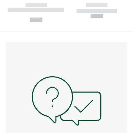
------------
------------
----------- ----------- --------
----------- -----------
---
--,-- €
--,-- €