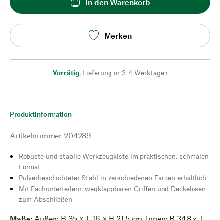
In den Warenkorb
Merken
Vorrätig
,
Lieferung in 3-4 Werktagen
Produktinformation
Artikelnummer
204289
Robuste und stabile Werkzeugkiste im praktischen, schmalen
Format
Pulverbeschichteter Stahl in verschiedenen Farben erhältlich
Mit Fachunterteilern, wegklappbaren Griffen und Deckelösen
zum Abschließen
Maße:
Außen: B 35 × T 16 × H 21,5 cm, Innen: B 34,8 x T