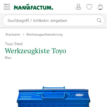
Zum Inhalt springen
Kundenkonto
Merkliste
CHF
Startseite
Werkzeugaufbewahrung
Toyo Steel
Werkzeugkiste Toyo
Blau