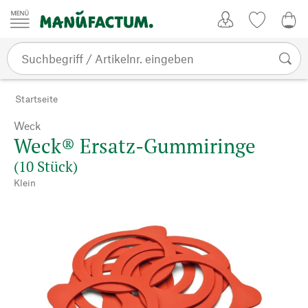
Zum Inhalt springen
Kundenkonto
Merkliste
CHF
Startseite
Weck
Weck® Ersatz-Gummiringe
(10 Stück)
Klein