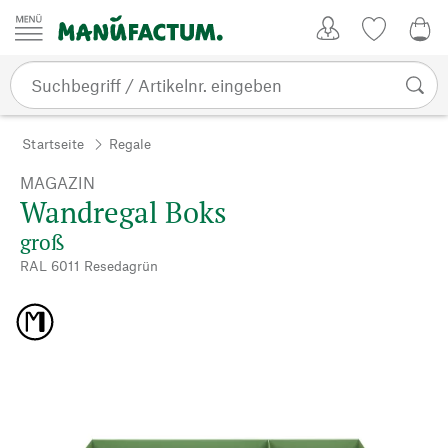
Zum Inhalt springen
Kundenkonto
Merkliste
CHF
Startseite
Regale
MAGAZIN
Wandregal Boks
groß
RAL 6011 Resedagrün