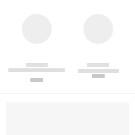
------------
------------
----------- ----------- --------
----------- -----------
---
--,-- €
--,-- €