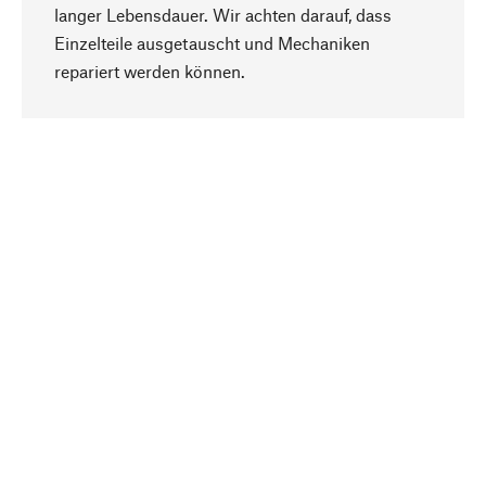
langer Lebensdauer. Wir achten darauf, dass
Einzelteile ausgetauscht und Mechaniken
Nach oben
repariert werden können.
Bewusst
Nachhaltigkeit steht im Fokus unserer
Produktauswahl. Wir setzen auf natürliche
Inhaltsstoffe und Materialien, die gepflegt werden
können, sowie auf eine ressourcenschonende
und sozialverträgliche Produktion.
Ausgewählt