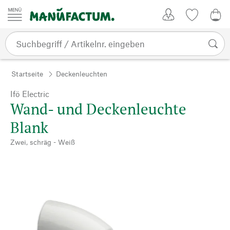
Zum Inhalt springen
Kundenkonto
Merkliste
CHF
Startseite
Deckenleuchten
Ifö Electric
Wand- und Deckenleuchte
Blank
Zwei, schräg - Weiß