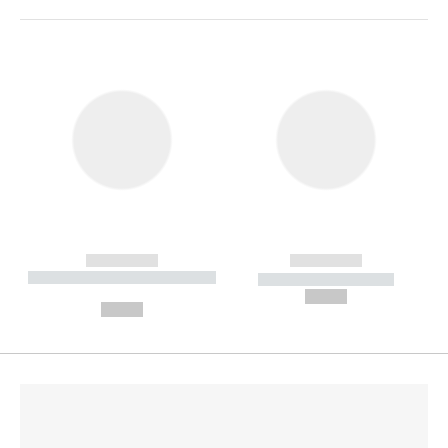
------------
------------
----------- ----------- --------
----------- -----------
---
--,-- €
--,-- €