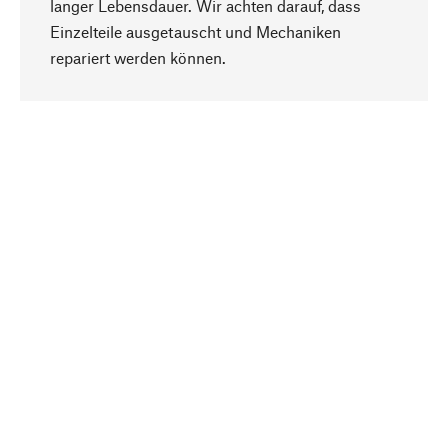
langer Lebensdauer. Wir achten darauf, dass
Einzelteile ausgetauscht und Mechaniken
Nach oben
repariert werden können.
Bewusst
Nachhaltigkeit steht im Fokus unserer
Produktauswahl. Wir setzen auf natürliche
Inhaltsstoffe und Materialien, die gepflegt werden
können, sowie auf eine ressourcenschonende
und sozialverträgliche Produktion.
Ausgewählt