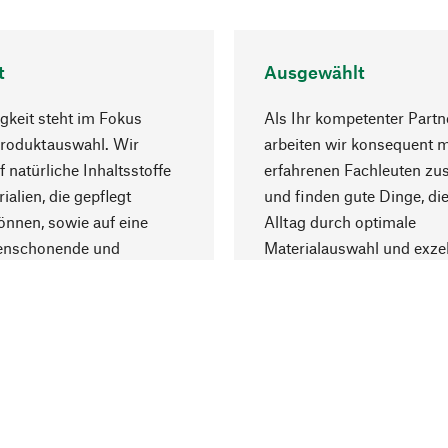
t
Ausgewählt
gkeit steht im Fokus
Als Ihr kompetenter Partn
Produktauswahl. Wir
arbeiten wir konsequent m
f natürliche Inhaltsstoffe
erfahrenen Fachleuten z
ialien, die gepflegt
und finden gute Dinge, die
nnen, sowie auf eine
Alltag durch optimale
enschonende und
Materialauswahl und exzel
trägliche Produktion.
Fertigung bereichern.