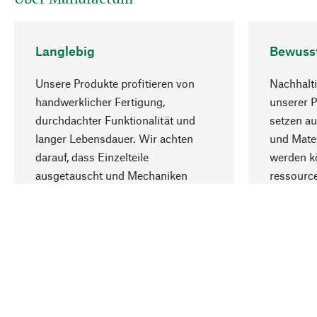
Langlebig
Bewuss
Unsere Produkte profitieren von
Nachhalti
handwerklicher Fertigung,
unserer 
durchdachter Funktionalität und
setzen au
langer Lebensdauer. Wir achten
und Mater
darauf, dass Einzelteile
werden kö
ausgetauscht und Mechaniken
ressourc
repariert werden können.
sozialver
Ihr Land
Schweiz (Deutsch)