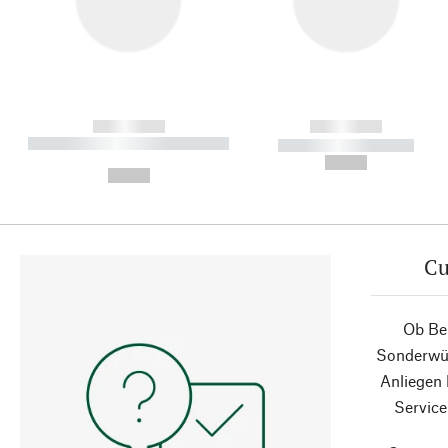
------------
------------
----------- ----------- ----------
----------- -----------
-
--,-- €
--,-- €
Cu
Ob Ber
Sonderwün
Anliegen
Service