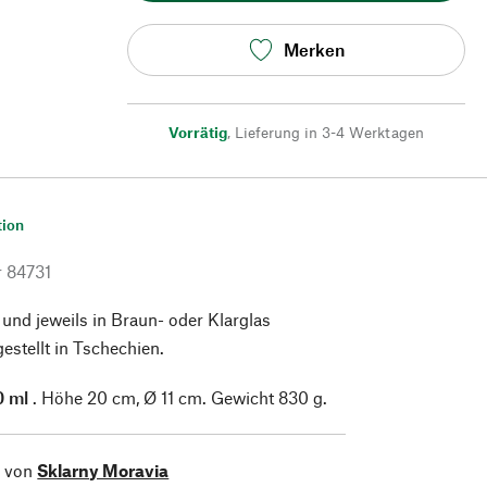
Merken
Vorrätig
,
Lieferung in 3-4 Werktagen
tion
r
84731
 und jeweils in Braun- oder Klarglas
gestellt in Tschechien.
0 ml
. Höhe 20 cm, Ø 11 cm. Gewicht 830 g.
l von
Sklarny Moravia