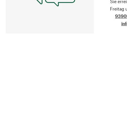
Sie erre
Freitag
9390
in