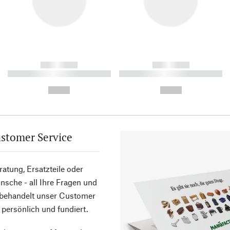
------------
------------
----------- ----------- ----------
----------- ----------- ----------
-
-
--,-- €
--,-- €
stomer Service
atung, Ersatzteile oder
sche - all Ihre Fragen und
 behandelt unser Customer
 persönlich und fundiert.