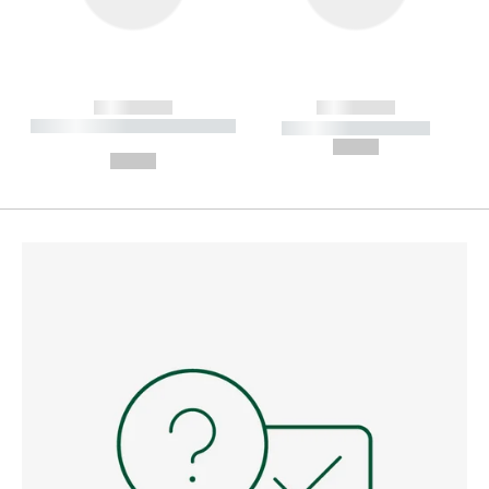
------------
------------
----------- ----------- --------
----------- -----------
---
--,-- €
--,-- €