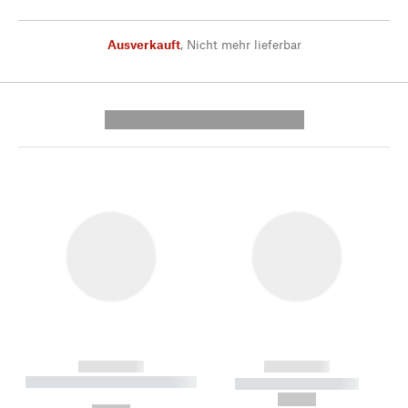
Ausverkauft
,
Nicht mehr lieferbar
---------- --------------
------------
------------
----------- ----------- --------
----------- -----------
---
--,-- €