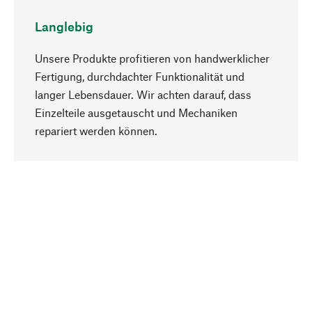
Langlebig
Unsere Produkte profitieren von handwerklicher
Fertigung, durchdachter Funktionalität und
langer Lebensdauer. Wir achten darauf, dass
Einzelteile ausgetauscht und Mechaniken
Nach oben
repariert werden können.
Bewusst
Nachhaltigkeit steht im Fokus unserer
Produktauswahl. Wir setzen auf natürliche
Inhaltsstoffe und Materialien, die gepflegt werden
können, sowie auf eine ressourcenschonende
und sozialverträgliche Produktion.