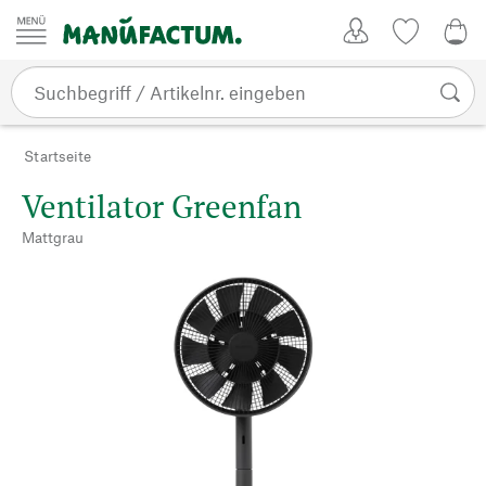
Zum Inhalt springen
Kundenkonto
Merkliste
CHF
Startseite
Ventilator Greenfan
Mattgrau