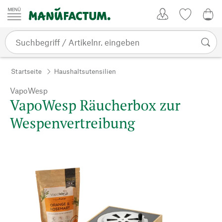
Zum Inhalt springen
Kundenkonto
Merkliste
CHF
Startseite
Haushaltsutensilien
VapoWesp
VapoWesp Räucherbox zur
Wespenvertreibung