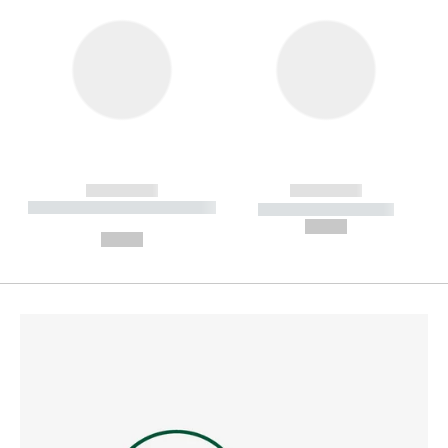
------------
------------
----------- ----------- --------
----------- -----------
---
--,-- €
--,-- €