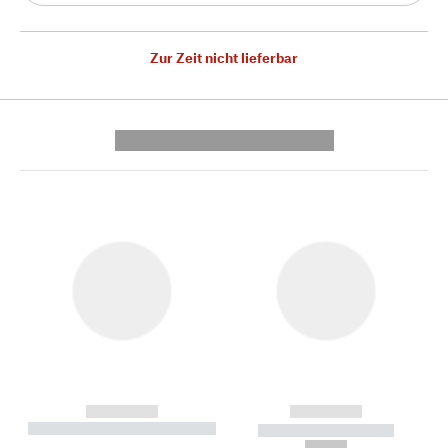
Zur Zeit nicht lieferbar
---------- --------------
------------
------------
----------- ----------- --------
----------- -----------
---
--,-- €