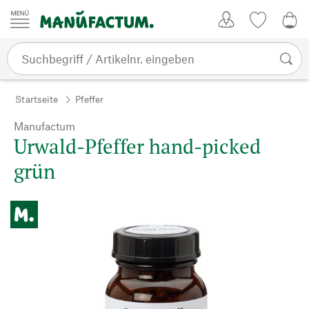
Zum Inhalt springen
Kundenkonto
Merkliste
CHF
Startseite
Pfeffer
Manufactum
Urwald-Pfeffer hand-picked
grün