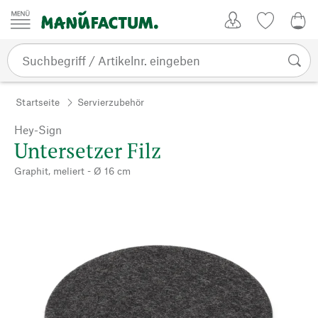
Zum Inhalt springen
Kundenkonto
Merkliste
CHF
Startseite
Servierzubehör
Hey-Sign
Untersetzer Filz
Graphit, meliert - Ø 16 cm