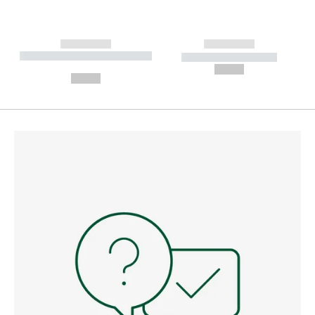
------------
------------
----------- ----------- --------
----------- -----------
---
--,-- €
--,-- €