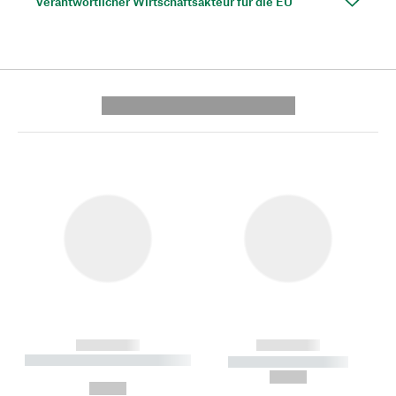
Verantwortlicher Wirtschaftsakteur für die EU
---------- --------------
------------
------------
----------- ----------- --------
----------- -----------
---
--,-- €
--,-- €