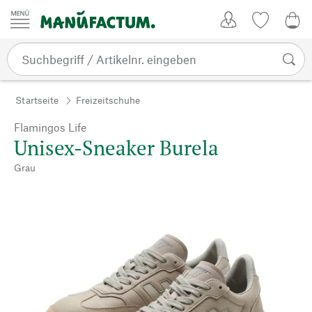
Zum Inhalt springen
Kundenkonto
Merkliste
CHF
Startseite
Freizeitschuhe
Flamingos Life
Unisex-Sneaker Burela
Grau