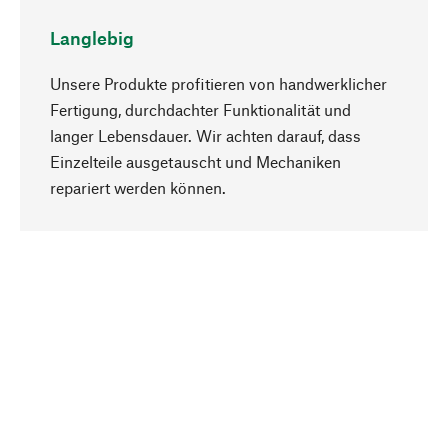
Langlebig
Unsere Produkte profitieren von handwerklicher
Fertigung, durchdachter Funktionalität und
langer Lebensdauer. Wir achten darauf, dass
Einzelteile ausgetauscht und Mechaniken
Nach oben
repariert werden können.
Bewusst
Nachhaltigkeit steht im Fokus unserer
Produktauswahl. Wir setzen auf natürliche
Inhaltsstoffe und Materialien, die gepflegt werden
können, sowie auf eine ressourcenschonende
und sozialverträgliche Produktion.