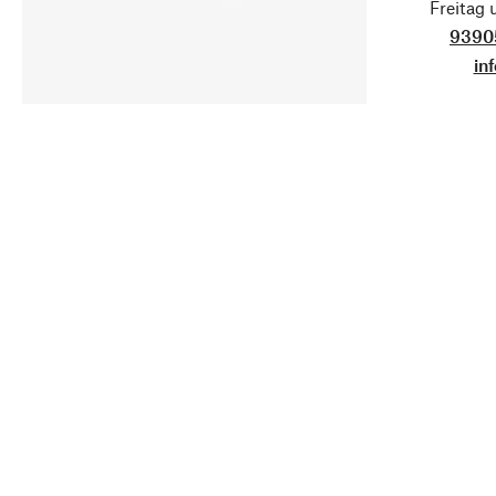
Freitag
9390
in