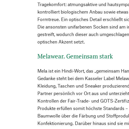
Tragekomfort: atmungsaktive und hautsymp
kontrolliert biologischem Anbau sowie etwas
Formtreue. Ein optisches Detail erschließt sic
Die ansonsten unifarbenen Socken sind am i
gestreift, wodurch dieser auch umgeschlage
optischen Akzent setzt.
Melawear. Gemeinsam stark
Mela ist ein Hindi-Wort, das „gemeinsam Han
Gedanke steht bei dem Kasseler Label Melawe
Kleidung, Taschen und Sneaker produzierend
Partner persönlich vor Ort aus und unterzieh
Kontrollen der Fair-Trade- und GOTS-Zertifi
Produkte erfüllen somit höchste Standards 
Baumwolle über die Färbung und Stoffprodukt
Konfektionierung. Darüber hinaus sind sie m