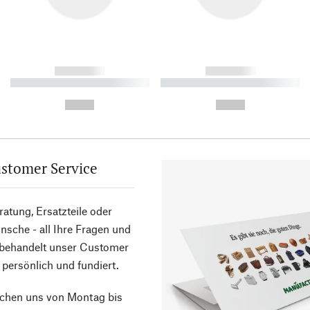
------------
------------
----------- ----------- ----------
----------- ----------- ----------
-
-
--,-- €
--,-- €
stomer Service
atung, Ersatzteile oder
sche - all Ihre Fragen und
 behandelt unser Customer
 persönlich und fundiert.
ichen uns von Montag bis