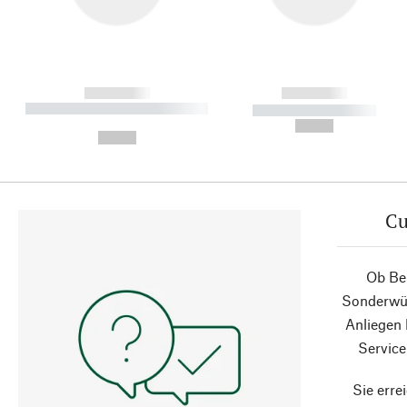
------------
------------
----------- ----------- ----------
----------- -----------
-
--,-- €
--,-- €
Cu
Ob Ber
Sonderwün
Anliegen
Service
Sie erre