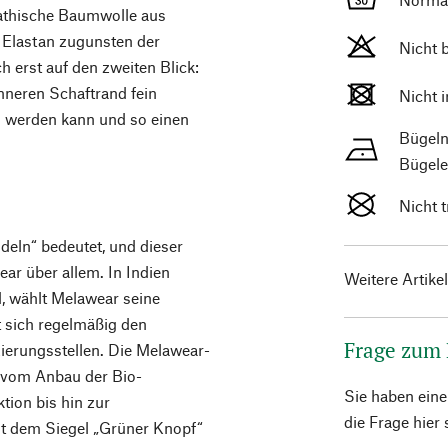
athische Baumwolle aus
 Elastan zugunsten der
Nicht 
h erst auf den zweiten Blick:
nneren Schaftrand fein
Nicht 
n werden kann und so einen
Bügeln
Bügele
Nicht 
deln“ bedeutet, und dieser
ar über allem. In Indien
Weitere Artike
, wählt Melawear seine
t sich regelmäßig den
Frage zum
zierungsstellen. Die Melawear-
– vom Anbau der Bio-
Sie haben ein
ion bis hin zur
die Frage hier
it dem Siegel „Grüner Knopf“