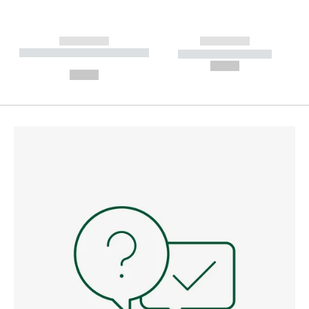
------------
------------
----------- ----------- --------
----------- -----------
---
--,-- €
--,-- €