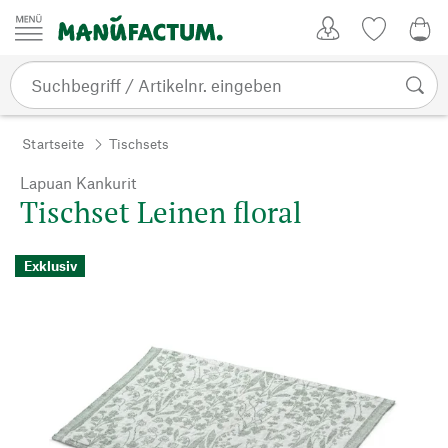
Zum Inhalt springen
Kundenkonto
Merkliste
CHF
Startseite
Tischsets
Lapuan Kankurit
Tischset Leinen floral
Exklusiv