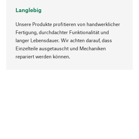
Langlebig
Unsere Produkte profitieren von handwerklicher
Fertigung, durchdachter Funktionalität und
langer Lebensdauer. Wir achten darauf, dass
Einzelteile ausgetauscht und Mechaniken
Nach oben
repariert werden können.
Bewusst
Nachhaltigkeit steht im Fokus unserer
Produktauswahl. Wir setzen auf natürliche
Inhaltsstoffe und Materialien, die gepflegt werden
können, sowie auf eine ressourcenschonende
und sozialverträgliche Produktion.