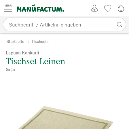
Zum Inhalt springen
Kundenkonto
Merkliste
CHF
Startseite
Tischsets
Lapuan Kankurit
Tischset Leinen
Grün