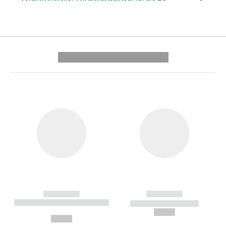
---------- --------------
------------
------------
----------- ----------- --------
----------- -----------
---
--,-- €
--,-- €