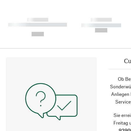
------------
------------
----------- ----------- ----------
----------- -----------
-
--,-- €
--,-- €
Cu
Ob Ber
Sonderwün
Anliegen
Service
Sie erre
Freitag
9390