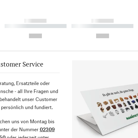
------------
------------
----------- ----------- ----------
----------- ----------- ----------
-
-
--,-- €
--,-- €
stomer Service
atung, Ersatzteile oder
sche - all Ihre Fragen und
 behandelt unser Customer
 persönlich und fundiert.
ichen uns von Montag bis
 unter der Nummer
02309
50
oder jederzeit unter