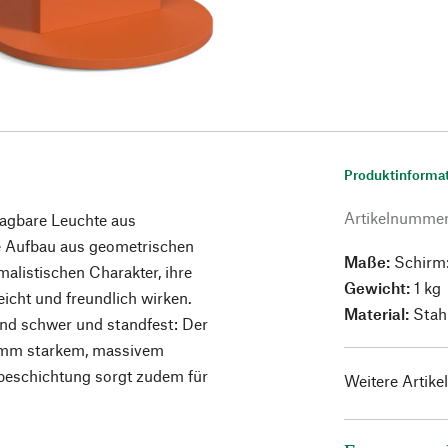
Produktinforma
Artikelnumme
ragbare Leuchte aus
te Aufbau aus geometrischen
Maße:
Schirm:
alistischen Charakter, ihre
Gewicht:
1 kg
icht und freundlich wirken.
Material:
Stah
hend schwer und standfest: Der
4 mm starkem, massivem
rbeschichtung sorgt zudem für
Weitere Artike