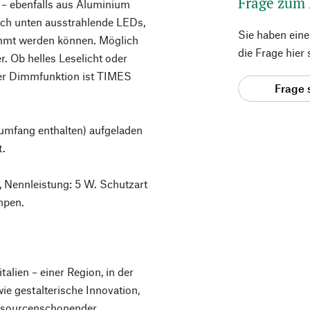
Frage zum
 – ebenfalls aus Aluminium
nach unten ausstrahlende LEDs,
Sie haben ein
immt werden können. Möglich
die Frage hier
r. Ob helles Leselicht oder
er Dimmfunktion ist TIMES
Frage 
umfang enthalten) aufgeladen
t.
, Nennleistung: 5 W. Schutzart
mpen.
lien – einer Region, in der
ie gestalterische Innovation,
ressourcenschonender