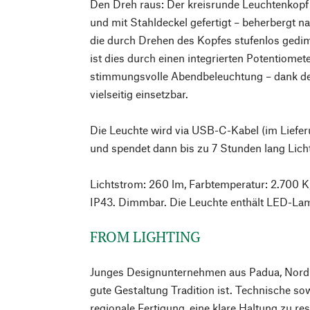
Den Dreh raus: Der kreisrunde Leuchtenkopf
und mit Stahldeckel gefertigt – beherbergt 
die durch Drehen des Kopfes stufenlos ged
ist dies durch einen integrierten Potentiomete
stimmungsvolle Abendbeleuchtung – dank d
vielseitig einsetzbar.
Die Leuchte wird via USB-C-Kabel (im Liefer
und spendet dann bis zu 7 Stunden lang Lich
Lichtstrom: 260 lm, Farbtemperatur: 2.700 K
IP43. Dimmbar. Die Leuchte enthält LED-La
FROM LIGHTING
Junges Designunternehmen aus Padua, Nordita
gute Gestaltung Tradition ist. Technische sow
regionale Fertigung, eine klare Haltung zu 