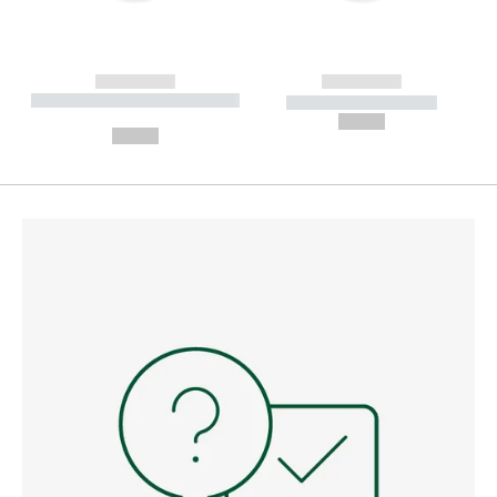
------------
------------
----------- ----------- --------
----------- -----------
---
--,-- €
--,-- €