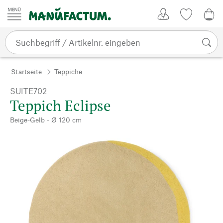
Zum Inhalt springen
Kundenkonto
Merkliste
CHF
Startseite
Teppiche
SUITE702
Teppich Eclipse
Beige-Gelb - Ø 120 cm