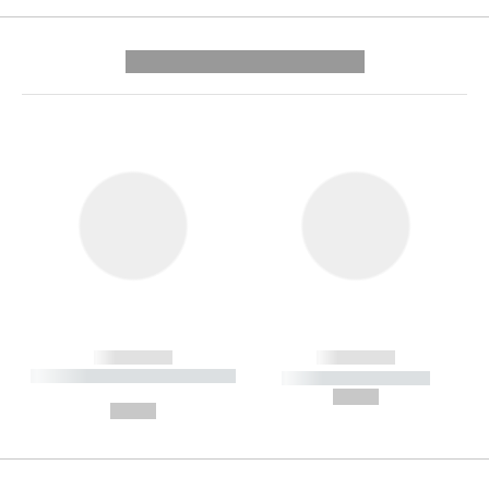
---------- --------------
------------
------------
----------- ----------- --------
----------- -----------
---
--,-- €
--,-- €