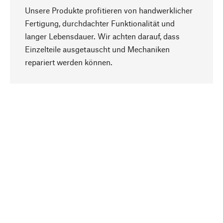
Unsere Produkte profitieren von handwerklicher
Fertigung, durchdachter Funktionalität und
langer Lebensdauer. Wir achten darauf, dass
Einzelteile ausgetauscht und Mechaniken
Nach oben
repariert werden können.
Bewusst
Nachhaltigkeit steht im Fokus unserer
Produktauswahl. Wir setzen auf natürliche
Inhaltsstoffe und Materialien, die gepflegt werden
können, sowie auf eine ressourcenschonende
und sozialverträgliche Produktion.