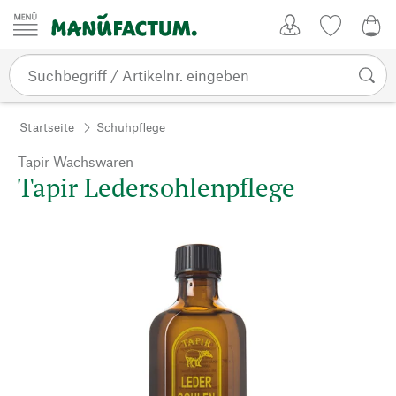
Zum Inhalt springen
Kundenkonto
Merkliste
CHF
Startseite
Schuhpflege
Tapir Wachswaren
Tapir Ledersohlenpflege