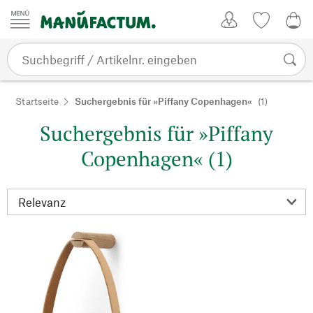
Zum Inhalt springen
Kundenkonto
Merkliste
CHF
Startseite
Suchergebnis für »Piffany Copenhagen«
(1)
Suchergebnis für »Piffany
Copenhagen« (1)